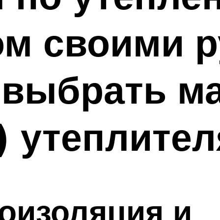
м своими р
 выбрать м
) утеплител
оизоляция и