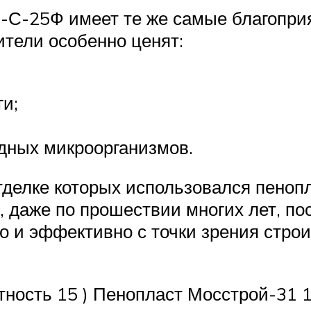
Б-С-25Ф имеет те же самые благопри
ители особенно ценят:
ги;
дных микроорганизмов.
тделке которых использовался пеноп
 даже по прошествии многих лет, пос
но и эффективно с точки зрения строи
ность 15 ) Пенопласт Мосстрой-31 