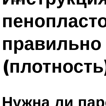
МЕНЮ
пенопласто
правильно
(плотность
Нужна ли пар