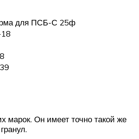
рма для ПСБ-С 25ф
-18
18
039
х марок. Он имеет точно такой же
гранул.