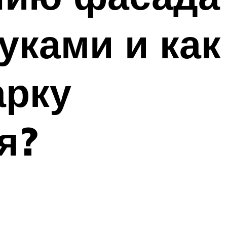
уками и как
арку
я?