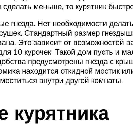
 сделать меньше, то курятник быстр
е гнезда. Нет необходимости делать 
 несушек. Стандартный размер гнезды
ана. Это зависит от возможностей в
ля 10 курочек. Такой дом пусть и ма
добства предусмотрены гнезда с кры
омика находится откидной мостик или
зместиться внутри другой комнаты.
е курятника