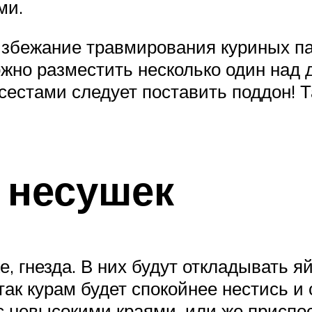
ми.
 избежание травмирования куриных п
жно разместить несколько один над д
естами следует поставить поддон! Та
 несушек
же, гнезда. В них будут откладывать 
так курам будет спокойнее нестись и
 невысокими краями, или же приспос