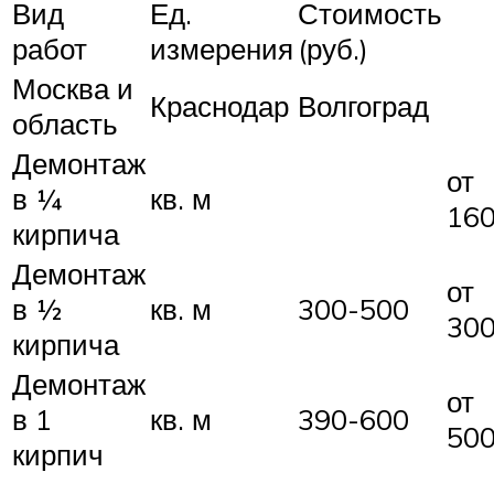
Вид
Ед.
Стоимость
работ
измерения
(руб.)
Москва и
Краснодар
Волгоград
область
Демонтаж
от
в ¼
кв. м
16
кирпича
Демонтаж
от
в ½
кв. м
300-500
30
кирпича
Демонтаж
от
в 1
кв. м
390-600
50
кирпич