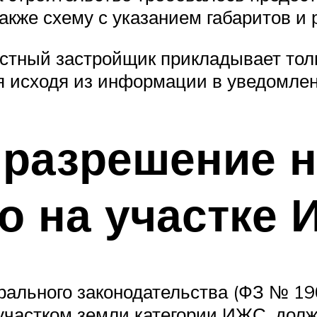
также схему с указанием габаритов и
стный застройщик прикладывает толь
 исходя из информации в уведомлен
 разрешение 
о на участке 
ального законодательства (ФЗ № 190
участком земли категории ИЖС, долж