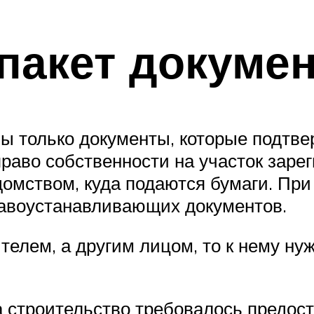
 пакет докуме
ы только документы, которые подтве
раво собственности на участок зарег
омством, куда подаются бумаги. При 
авоустанавливающих документов.
телем, а другим лицом, то к нему ну
 строительство требовалось предост