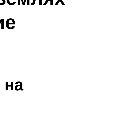
ие
 на