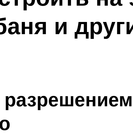
баня и друг
 разрешением
о