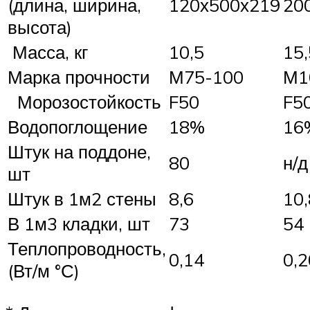
(длина, ширина,
120х500х219
20
высота)
Масса, кг
10,5
15,
Марка прочности
М75-100
М1
Морозостойкость
F50
F5
Водопоглощение
18%
16
Штук на поддоне,
80
н/д
шт
Штук в 1м2 стены
8,6
10,
В 1м3 кладки, шт
73
54
Теплопроводность,
0,14
0,2
(Вт/м °С)