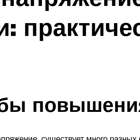
и: практиче
обы повышени
напряжение, существует много разных