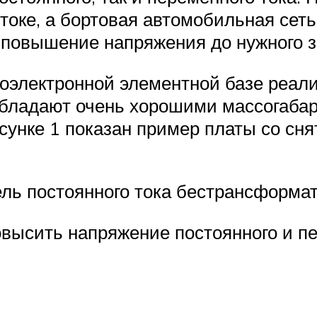
оке, а бортовая автомобильная сеть
 повышение напряжения до нужного з
оэлектронной элементной базе реал
бладают очень хорошими массогаба
исунке 1 показан пример платы со с
ль постоянного тока бестрансформат
овысить напряжение постоянного и пе