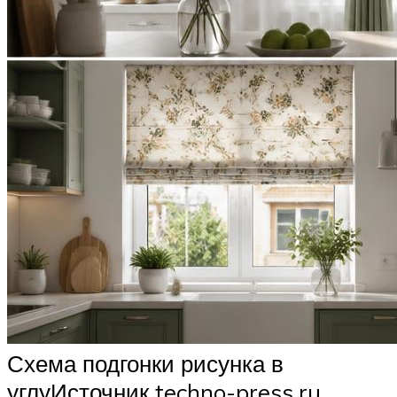
Схема подгонки рисунка в
углуИсточник techno-press.ru