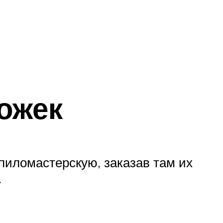
ожек
 пиломастерскую, заказав там их
.