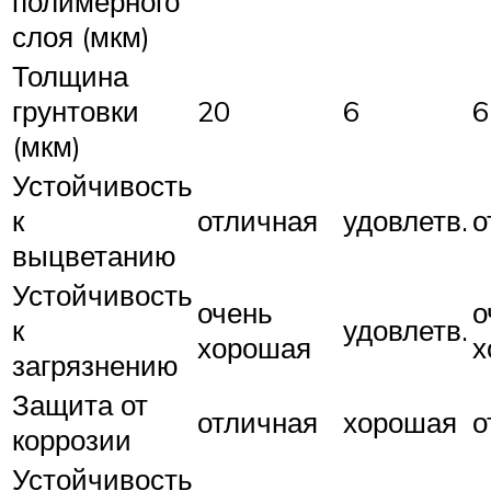
полимерного
слоя (мкм)
Толщина
грунтовки
20
6
6
(мкм)
Устойчивость
к
отличная
удовлетв.
о
выцветанию
Устойчивость
очень
о
к
удовлетв.
хорошая
х
загрязнению
Защита от
отличная
хорошая
о
коррозии
Устойчивость