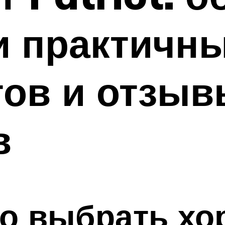
и практичн
тов и отзыв
в
но выбрать х