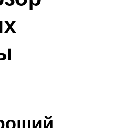
ых
ы
ороший