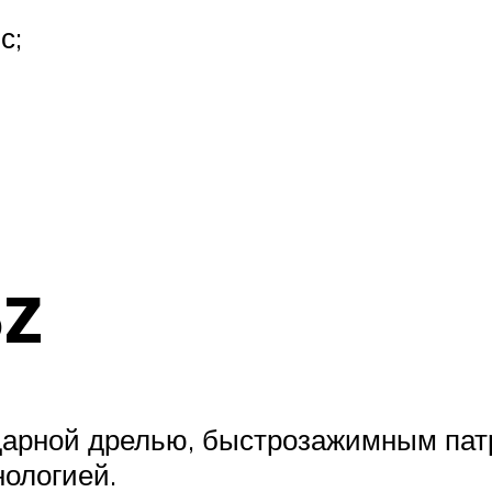
с;
5Z
дарной дрелью, быстрозажимным пат
нологией.