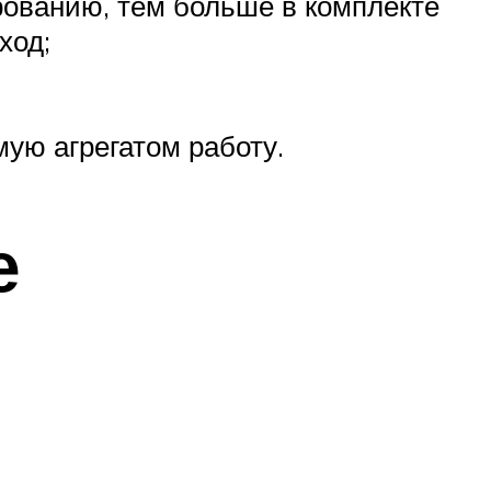
рованию, тем больше в комплекте
ход;
ую агрегатом работу.
е
ы