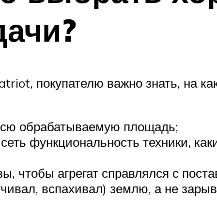
дачи?
triot, покупателю важно знать, на к
 всю обрабатываемую площадь;
исеть функциональность техники, как
вы, чтобы агрегат справлялся с пост
чивал, вспахивал) землю, а не зарыв