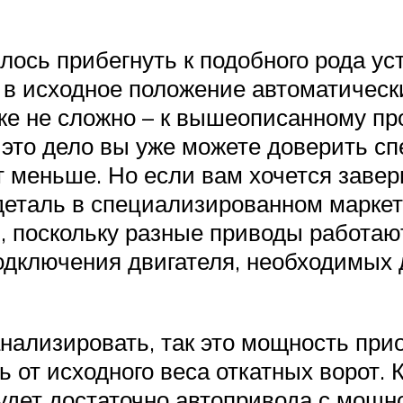
лось прибегнуть к подобного рода ус
 в исходное положение автоматически
же не сложно – к вышеописанному пр
 это дело вы уже можете доверить сп
ет меньше. Но если вам хочется заве
деталь в специализированном марке
, поскольку разные приводы работаю
одключения двигателя, необходимых 
анализировать, так это мощность при
ь от исходного веса откатных ворот.
 будет достаточно автопривода с мощ