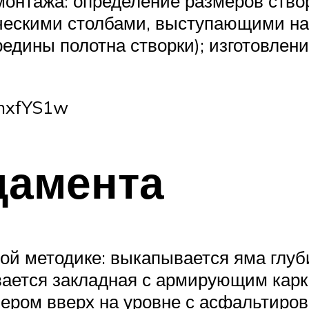
онтажа: определение размеров створ
ескими столбами, выступающими над
едины полотна створки); изготовлени
omxfYS1w
дамента
ой методике: выкапывается яма глуб
ается закладная с армирующим карка
ером вверх на уровне с асфальтиров