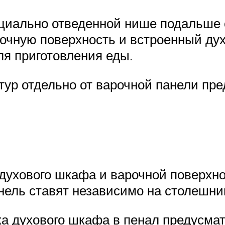
иально отведенной нише подальше о
очную поверхность и встроенный дух
ля приготовления еды.
тур отдельно от варочной панели пр
духового шкафа и варочной поверхно
анель ставят независимо на столешн
ка духового шкафа в пенал предусма