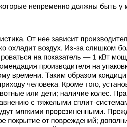
 которые непременно должны быть у 
стика. От нее зависит производител
хо охладит воздух. Из-за слишком б
оваться на показатель — 1 кВт мощно
комендация производителя на упаков
ому времени. Таким образом кондицио
риходу человека. Кроме того, устан
вотные или дети; наличие колес. Пр
авнению с тяжелыми сплит-системам
будут мягкими прорезиненными. Прежд
ое покрытие от повреждений; дополн