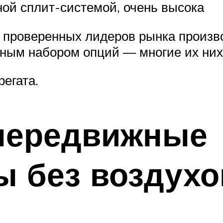
ной сплит-системой, очень высока
 проверенных лидеров рынка произво
ьным набором опций — многие их них
егата.
передвижные
ы без воздухо