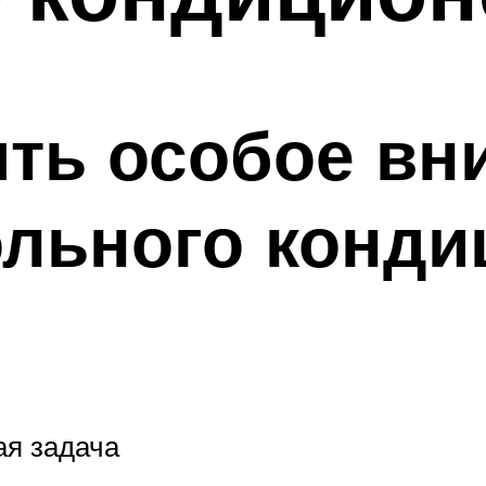
ить особое вн
льного конди
ая задача