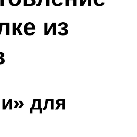
лке из
в
и» для