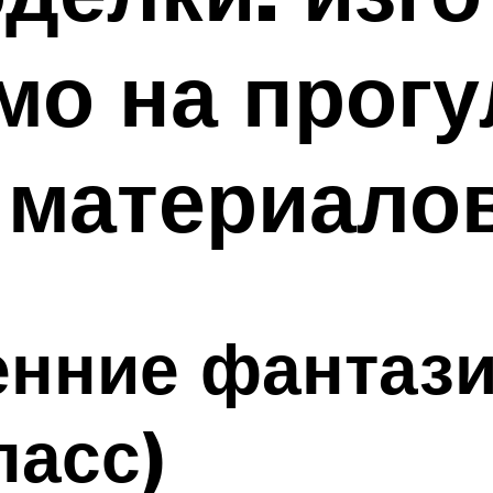
мо на прогу
 материало
енние фантази
ласс)