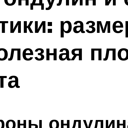
тики: разме
олезная пл
та
роны ондулин