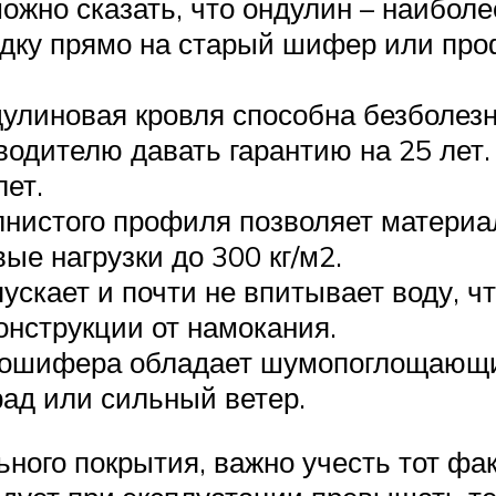
ожно сказать, что ондулин – наиболе
ладку прямо на старый шифер или пр
линовая кровля способна безболезн
водителю давать гарантию на 25 лет.
ет.
лнистого профиля позволяет материа
ые нагрузки до 300 кг/м2.
скает и почти не впитывает воду, чт
нструкции от намокания.
рошифера обладает шумопоглощающи
ад или сильный ветер.
ного покрытия, важно учесть тот фак