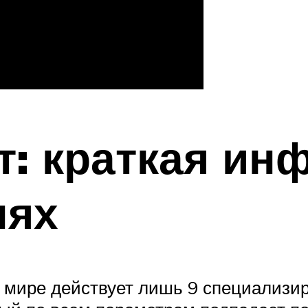
т: краткая ин
лях
в мире действует лишь 9 специализи