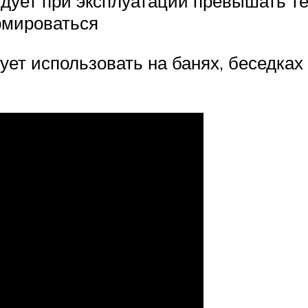
ндует при эксплуатации превышать т
рмироваться
дует использовать на банях, беседка