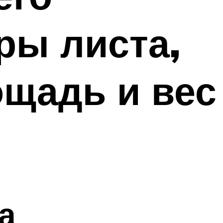
ры листа,
ощадь и вес
а