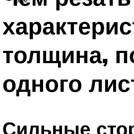
МЕНЮ
характерис
толщина, п
одного лис
Сильные сто