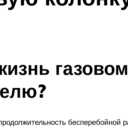
жизнь газово
телю?
а продолжительность бесперебойной р