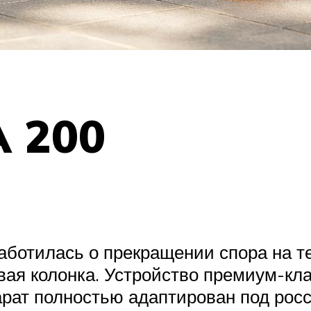
 200
аботилась о прекращении спора на т
овая колонка. Устройство премиум-кл
парат полностью адаптирован под рос