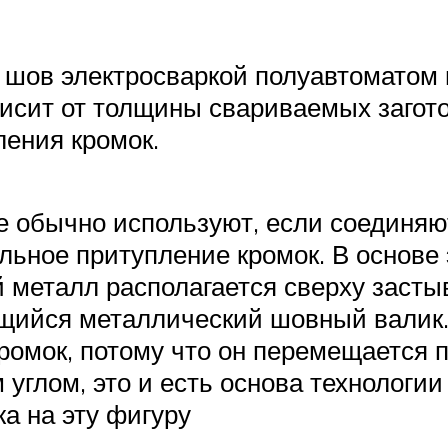
 шов электросваркой полуавтоматом
висит от толщины свариваемых загото
ления кромок.
Ее обычно используют, если соединя
льное притупление кромок. В основе
й металл располагается сверху заст
ющийся металлический шовный валик
омок, потому что он перемещается п
углом, это и есть основа технологии
а на эту фигуру