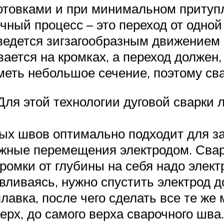
товками и при минимальном притупл
чный процесс – это переход от одно
 ведется зигзагообразным движением 
ается на кромках, а переход должен,
меть небольшое сечение, поэтому св
Для этой технологии дуговой сварки 
ных швов оптимально подходит для за
жные перемещения электродом. Сварк
е кромки от глубины на себя надо эле
авливаясь, нужно спустить электрод 
авка, после чего сделать все те же 
ерх, до самого верха сварочного шва