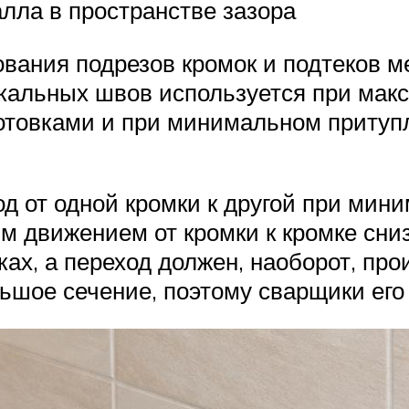
лла в пространстве зазора
ования подрезов кромок и подтеков м
икальных швов используется при ма
товками и при минимальном притупл
д от одной кромки к другой при мин
ым движением от кромки к кромке сни
ах, а переход должен, наоборот, про
ьшое сечение, поэтому сварщики его