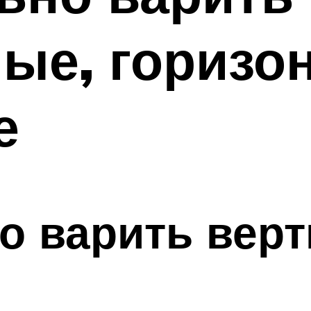
ые, горизо
е
о варить вер