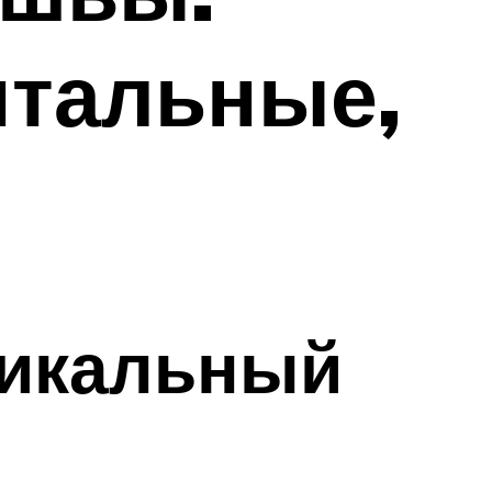
нтальные,
тикальный