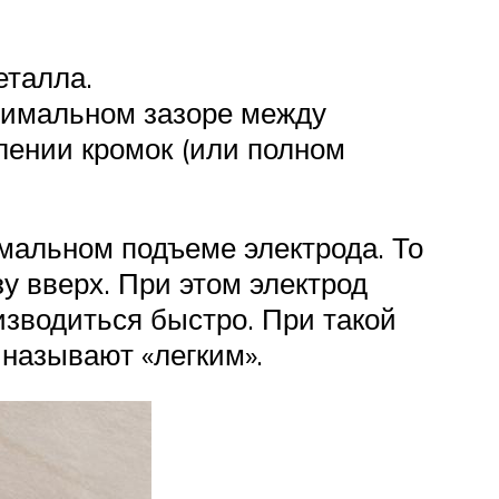
еталла.
ксимальном зазоре между
ении кромок (или полном
имальном подъеме электрода. То
зу вверх. При этом электрод
изводиться быстро. При такой
 называют «легким».