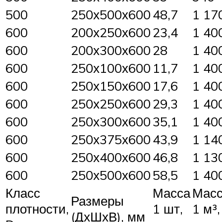
500
250х500х600
48,7
1 17
600
200х250х600
23,4
1 40
600
200х300х600
28
1 40
600
250х100х600
11,7
1 40
600
250х150х600
17,6
1 40
600
250х250х600
29,3
1 40
600
250х300х600
35,1
1 40
600
250х375х600
43,9
1 14
600
250х400х600
46,8
1 13
600
250х500х600
58,5
1 40
Класс
Масса
Мас
Размеры
плотности,
1 шт,
1 м³,
(ДхШхВ), мм