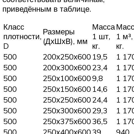
приведённым в таблице.
Класс
Масса
Мас
Размеры
плотности,
1 шт,
1 м³,
(ДхШхВ), мм
D
кг.
кг.
500
200х250х600
19,5
1 17
500
200х300х600
23,4
1 17
500
250х100х600
9,8
1 17
500
250х150х600
14,6
1 17
500
250х250х600
24,4
1 17
500
250х300х600
29,3
1 17
500
250х375х600
36,5
1 17
500
250х400х600
39
940