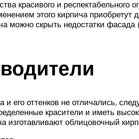
тва красивого и респектабельного о
менением этого кирпича приобретут д
а можно скрыть недостатки фасада 
водители
та и его оттенков не отличались, сле
пределенные красители и иметь высо
ча изготавливают облицовочный кирп