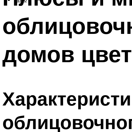
МЕНЮ
облицовочн
домов цвет
Характеристи
облицовочног