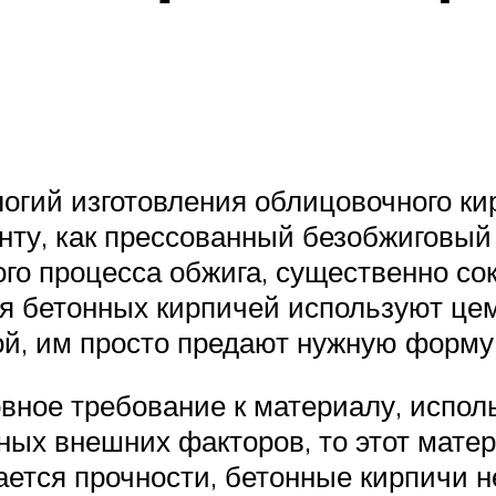
ологий изготовления облицовочного к
нту, как прессованный безобжиговый 
мкого процесса обжига, существенно с
я бетонных кирпичей используют цем
й, им просто предают нужную форму 
новное требование к материалу, испо
ных внешних факторов, то этот матер
ается прочности, бетонные кирпичи н