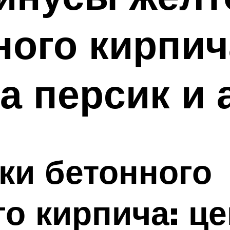
ого кирпич
а персик и 
ки бетонного
о кирпича: ц