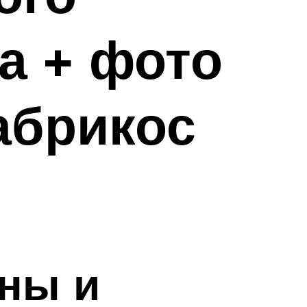
а + фото
абрикос
ены и