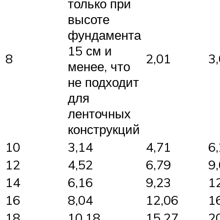
только при
высоте
фундамента
15 см и
8
2,01
3
менее, что
не подходит
для
ленточных
конструкций
10
3,14
4,71
6
12
4,52
6,79
9
14
6,16
9,23
1
16
8,04
12,06
1
18
10,18
15,27
2