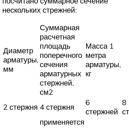
посчитано суммарное сечение
нескольких стрежней:
Суммарная
расчетная
площадь
Масса 1
Диаметр
поперечного
метра
арматуры,
сечения
арматуры,
мм
арматурных
кг
стержней,
см2
6
8
2 стержня
4 стержня
стержней
с
применяется