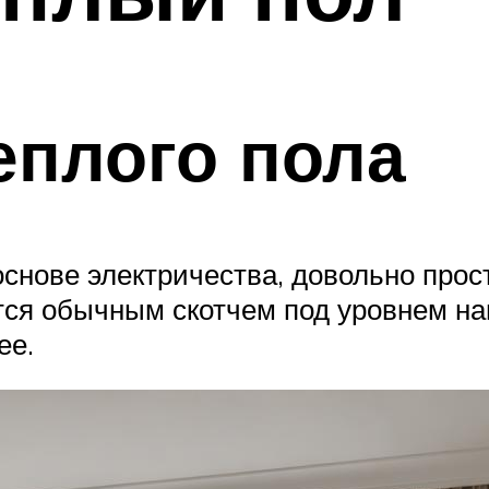
еплого пола
снове электричества, довольно прос
тся обычным скотчем под уровнем нап
ее.