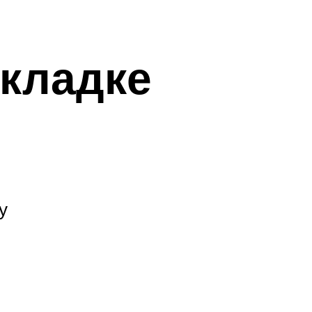
укладке
у