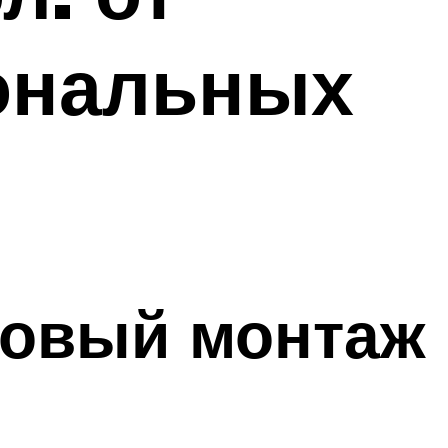
ональных
говый монтаж