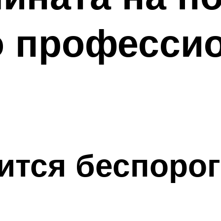
о професси
ится беспоро