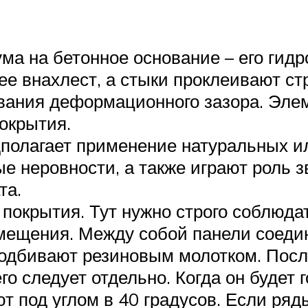
ма на бетонное основание – его гид
ее внахлест, а стыки проклеивают с
вания деформационного зазора. Эле
окрытия.
дполагает применение натуральных и
е неровности, а также играют роль 
та.
 покрытия. Тут нужно строго соблюд
помещения. Между собой панели соед
подбивают резиновым молотком. Посл
о следует отдельно. Когда он будет го
 под углом в 40 градусов. Если ряд