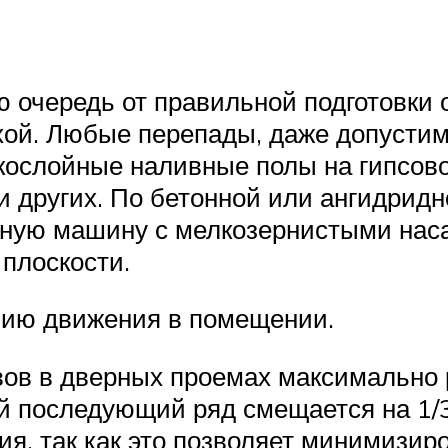
ю очередь от правильной подготовки
ухой. Любые перепады, даже допусти
кослойные наливные полы на гипсово
и других. По бетонной или ангидридн
ую машину с мелкозернистыми наса
 плоскости.
нию движения в помещении.
ов в дверных проемах максимально 
ый последующий ряд смещается на 1
ия, так как это позволяет минимизир