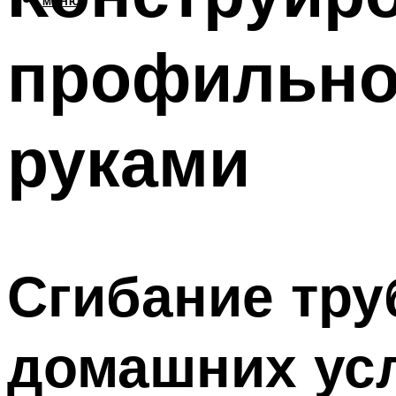
МЕНЮ
профильно
руками
Сгибание тру
домашних ус