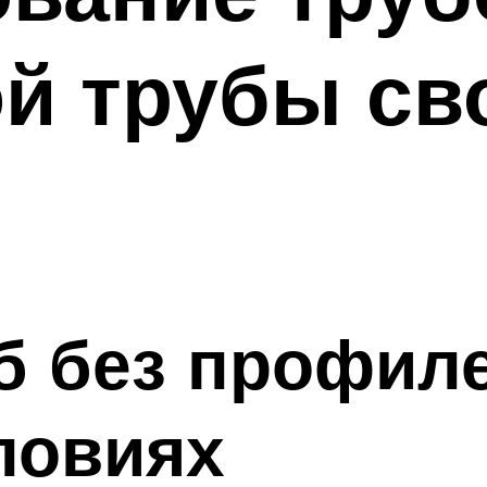
й трубы св
б без профиле
ловиях