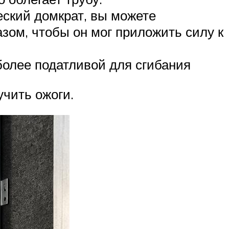
еский домкрат, вы можете
азом, чтобы он мог приложить силу к
более податливой для сгибания
учить ожоги.