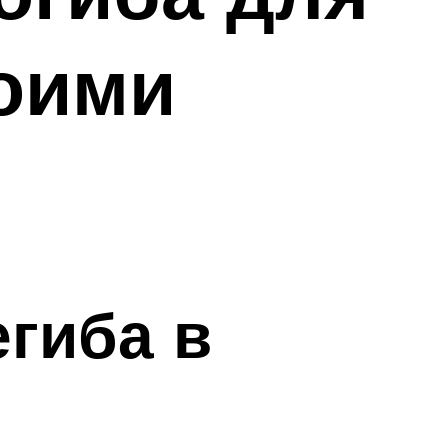
оими
гиба в