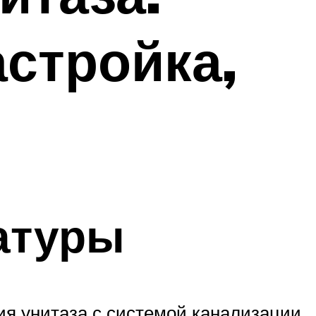
астройка,
атуры
ия унитаза с системой канализации