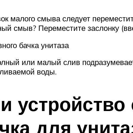
ок малого смыва следует переместит
ный смыв? Переместите заслонку (вве
ного бачка унитаза
олный или малый слив подразумевае
сливаемой воды.
и устройство
чка для унита