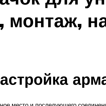
, монтаж, н
настройка арм
нное место и последующего соединен