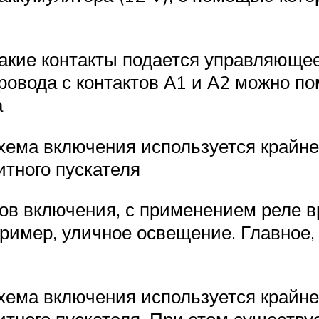
 какие контакты подается управляюще
провода с контактов А1 и А2 можно по
а
хема включения используется крайне
итного пускателя
ов включения, с применением реле в
ример, уличное освещение. Главное,
хема включения используется крайне
тного пускателя. При этом существу