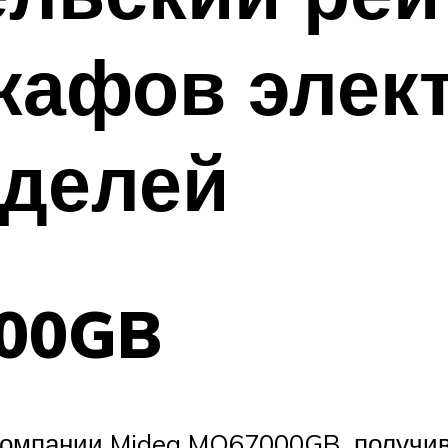
афов элект
оделей
000GB
компании Midea MO67000GB, получив