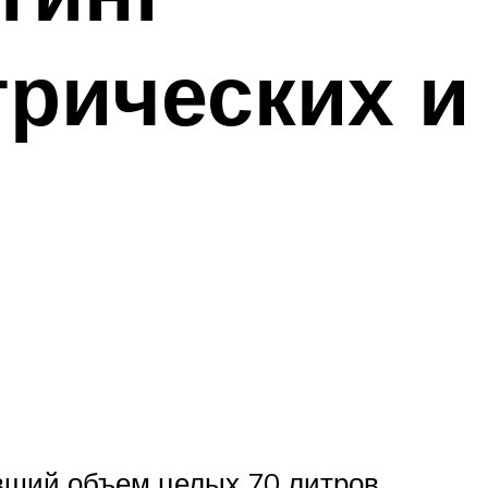
рических и
ший объем целых 70 литров.