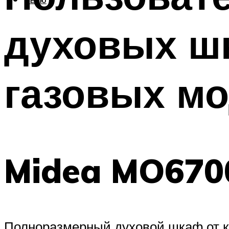
МЕНЮ
духовых шк
газовых м
Midea MO67
Полноразмерный духовой шкаф от 