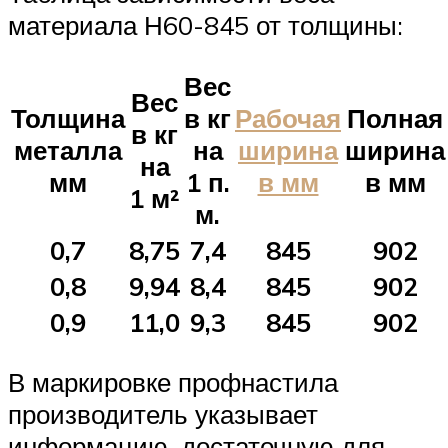
материала Н60-845 от толщины:
Вес
Вес
Толщина
в кг
Рабочая
Полная
в кг
металла
на
ширина
ширина
на
мм
1 п.
в мм
в мм
1 м²
м.
0,7
8,75
7,4
845
902
0,8
9,94
8,4
845
902
0,9
11,0
9,3
845
902
В маркировке профнастила
производитель указывает
информацию, достаточную для