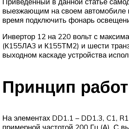
Приведенный в данной статье самод
выезжающим на своем автомобиле на
время подключить фонарь освещения,
Инвертор 12 на 220 вольт с максим
(К155ЛА3 и К155ТМ2) и шести транз
выходном каскаде устройства испо
Принцип работ
На элементах DD1.1 – DD1.3, C1, R1
примерной частотой 200 Гц.(А). С 