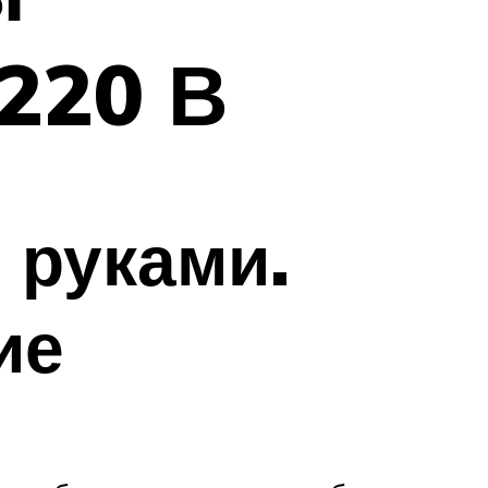
220 В
 руками.
ие