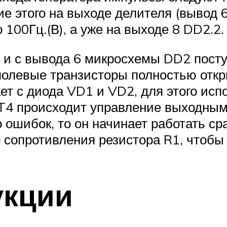
е этого на выходе делителя (вывод 
100Гц.(В), а уже на выходе 8 DD2.2. 
 и с вывода 6 микросхемы DD2 пост
ы полевые транзисторы полностью от
ет с диода VD1 и VD2, для этого ис
T4 происходит управление выходными
 ошибок, то он начинает работать ср
 сопротивления резистора R1, чтобы
укции