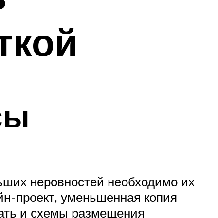
ткой
сы
ьших неровностей необходимо их
йн-проект, уменьшенная копия
вать и схемы размещения