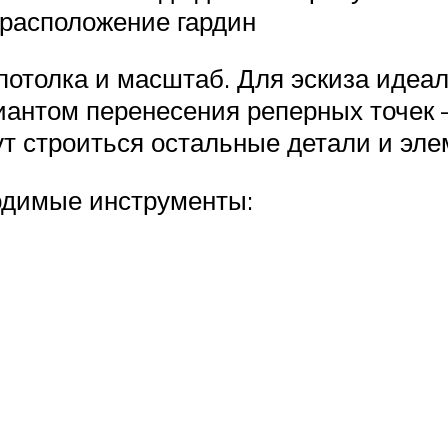
 расположение гардин
отолка и масштаб. Для эскиза идеа
иантом перенесения реперных точек 
нут строиться остальные детали и эл
одимые инструменты: