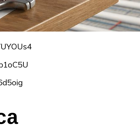
oWUYOUs4
cb1oC5U
6d5oig
са