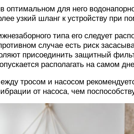
 в оптимальном для него водонапорн
лее узкий шланг к устройству при п
жнезаборного типа его следует распо
 противном случае есть риск засасыв
воляют присоединить защитный фильт
опускается располагать на самом дн
о между тросом и насосом рекомендуе
вибрации от насоса, чем поспособству