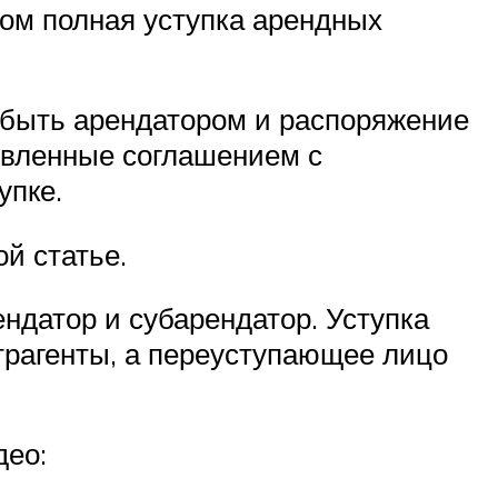
том полная уступка арендных
 быть арендатором и распоряжение
новленные соглашением с
упке.
й статье.
ндатор и субарендатор. Уступка
трагенты, а переуступающее лицо
део: