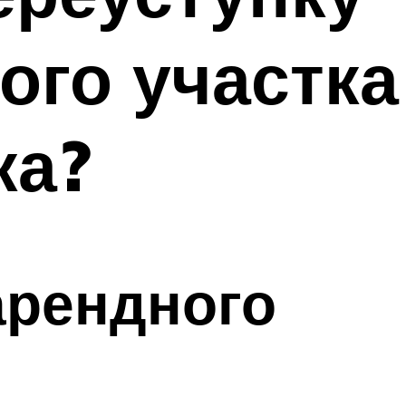
ого участка
ка?
арендного