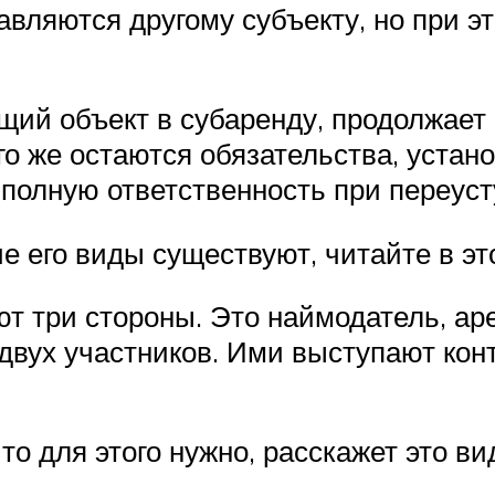
авляются другому субъекту, но при э
щий объект в субаренду, продолжает
его же остаются обязательства, уста
полную ответственность при переуст
е его виды существуют, читайте в это
т три стороны. Это наймодатель, аре
 двух участников. Ими выступают кон
о для этого нужно, расскажет это ви