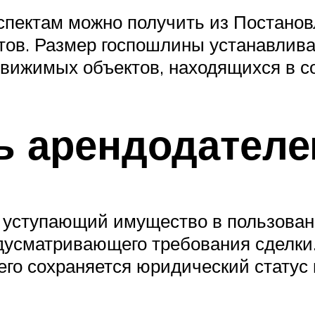
спектам можно получить из Постано
тов. Размер госпошлины устанавлива
движимых объектов, находящихся в с
ть арендодател
, уступающий имущество в пользован
дусматривающего требования сделки.
его сохраняется юридический статус