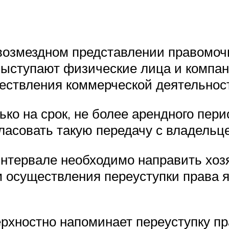
возмездном представлении правомочи
выступают физические лица и компа
ествления коммерческой деятельнос
ко на срок, не более арендного пери
гласовать такую передачу с владельц
нтервале необходимо направить хоз
 осуществления переуступки права я
ностно напоминает переуступку прав