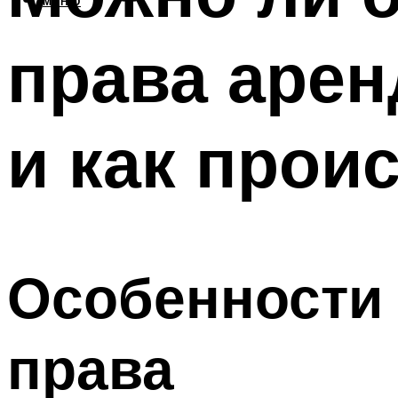
МЕНЮ
права арен
и как прои
Особенности 
права