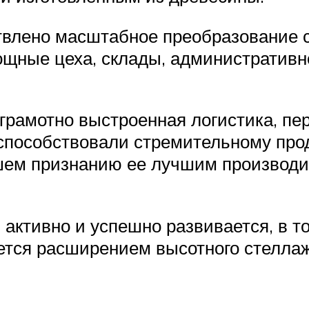
ствлено масштабное преобразование 
щные цеха, склады, административно
 грамотно выстроенная логистика, п
способствовали стремительному пр
ем признанию ее лучшим производит
 активно и успешно развивается, в т
ется расширением высотного стелла