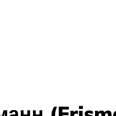
анн (Erism