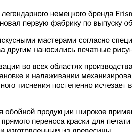
 легендарного немецкого бренда Eris
новал первую фабрику по выпуску об
скусными мастерами согласно специ
за другим наносились печатные рисун
ации во всех областях производства
тановке и налаживании механизирова
чного тиснения постепенно исчезает 
ия обойной продукции широкое приме
 прямого переноса краски для печат
и изготовленным из древесины.