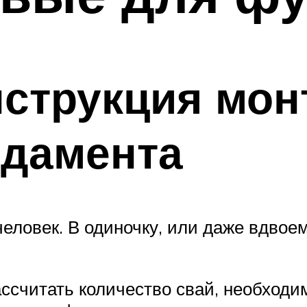
нструкция мон
ндамента
еловек. В одиночку, или даже вдвое
ссчитать количество свай, необходи