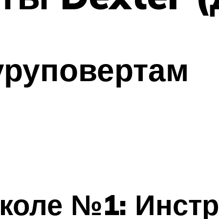
уруповертам
школе №1: Инст