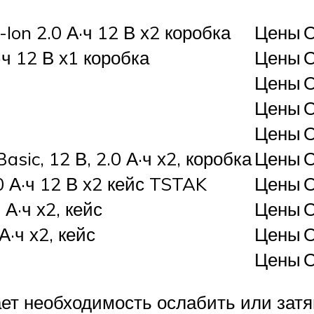
on 2.0 А·ч 12 В х2 коробка
Цены
О
ч 12 В х1 коробка
Цены
О
Цены
О
Цены
О
Цены
О
ic, 12 В, 2.0 А·ч х2, коробка
Цены
О
 А·ч 12 В х2 кейс TSTAK
Цены
О
А·ч х2, кейс
Цены
О
А·ч х2, кейс
Цены
О
Цены
О
ет необходимость ослабить или затя