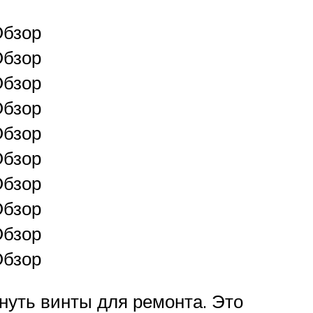
бзор
бзор
бзор
бзор
бзор
бзор
бзор
бзор
бзор
бзор
нуть винты для ремонта. Это