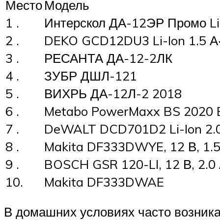
Место
Модель
1 .
Интерскол ДА-12ЭР Промо Li-I
2 .
DEKO GCD12DU3 Li-Ion 1.5 А·
3 .
РЕСАНТА ДА-12-2ЛК
4 .
ЗУБР ДШЛ-121
5 .
ВИХРЬ ДА-12Л-2 2018
6 .
Metabo PowerMaxx BS 2020 Bas
7 .
DeWALT DCD701D2 Li-Ion 2.0
8 .
Makita DF333DWYE, 12 В, 1.5 
9 .
BOSCH GSR 120-LI, 12 В, 2.0 
10.
Makita DF333DWAE
В домашних условиях часто возника