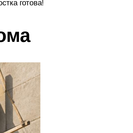
стка готова!
ома