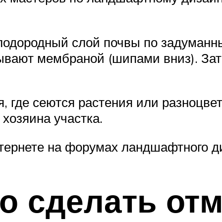
плодородный слой почвы по задуманн
рывают мембраной (шипами вниз). За
, где сеются растения или разноцве
хозяина участка.
тернете на форумах ландшафтного д
о сделать отм