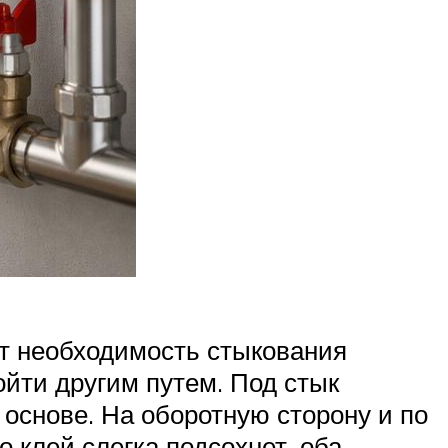
ет необходимость стыкования
ойти другим путем. Под стык
основе. На оборотную сторону и по
о клей слегка подсохнет, оба