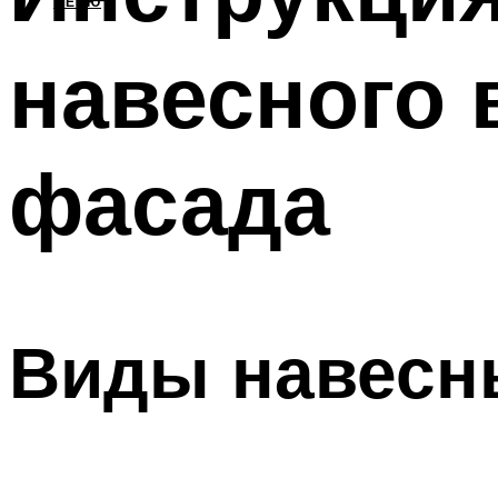
МЕНЮ
навесного 
фасада
Виды навесн