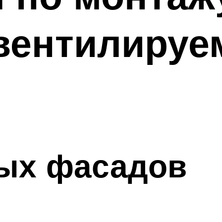
вентилируе
ых фасадов