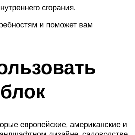
нутреннего сгорания.
требностям и поможет вам
ользовать
облок
орые европейские, американские и
андшафтном дизайне, садоводстве,