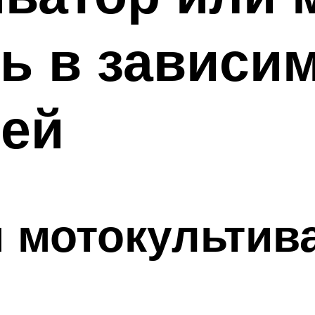
ь в зависим
тей
 мотокультив