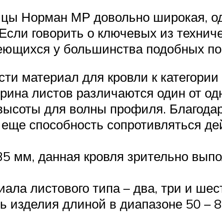
ы Норман МР довольно широкая, одн
Если говорить о ключевых из техниче
меющихся у большинства подобных по
ти материал для кровли к категории
рина листов различаются один от одн
высоты для волны профиля. Благодар
а еще способность сопротивляться д
35 мм, данная кровля зрительно выпо
ала листового типа – два, три и шес
ь изделия длиной в диапазоне 50 – 8