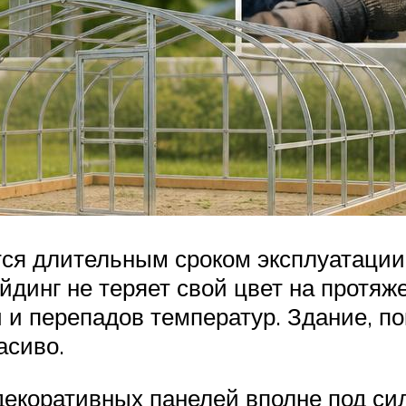
я длительным сроком эксплуатации о
йдинг не теряет свой цвет на протяж
й и перепадов температур. Здание, 
асиво.
декоративных панелей вполне под с