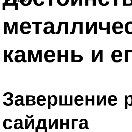
МЕНЮ
металличес
камень и е
Завершение 
сайдинга