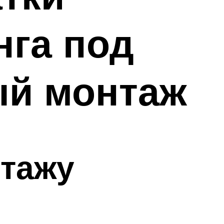
нга под
ый монтаж
нтажу