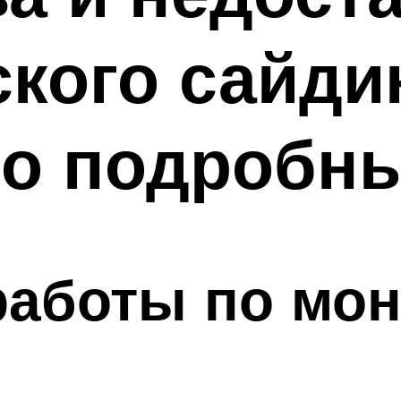
кого сайди
го подробн
работы по мо