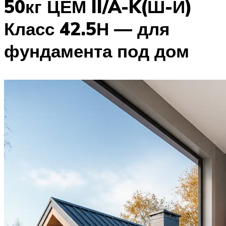
50кг ЦЕМ II/A-K(Ш-И)
Класс 42.5Н — для
фундамента под дом