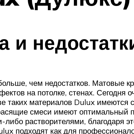
 и недостатк
больше, чем недостатков. Матовые к
ектов на потолке, стенах. Сегодня 
ве таких материалов Dulux имеются 
асящие смеси имеют оптимальный по
и-либо растворителями, благодаря э
ulux подходят как для профессионало