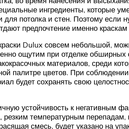
атка, во время нанесения и высыхания
пециальные ингредиенты, которые ум
 для потолка и стен. Поэтому если
тдают предпочтение именно краскам 
2 краски Dulux совсем небольшой, мо
енно ощутим при отделке обширных 
окрасочных материалов, среди котор
ной палитре цветов. При соблюдении
иал будет сохранять свою целостнос
чную устойчивость к негативным фак
а, резким температурным перепадам, 
асящая смесь, будет указано на упа