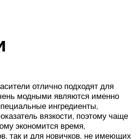
и
расители отлично подходят для
очень модными являются именно
специальные ингредиенты,
казатель вязкости, поэтому чаще
тому экономится время,
в, так и для новичков, не имеющих