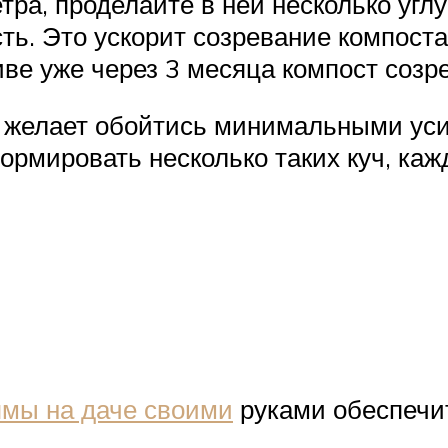
етра, проделайте в ней несколько угл
ь. Это ускорит созревание компоста
ве уже через 3 месяца компост созре
о желает обойтись минимальными уси
рмировать несколько таких куч, каж
ямы на даче своими
руками обеспечи