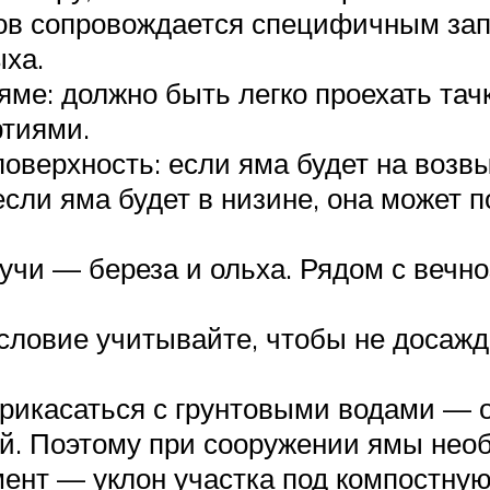
ков сопровождается специфичным зап
ыха.
яме: должно быть легко проехать тач
тиями.
оверхность: если яма будет на возв
сли яма будет в низине, она может 
учи — береза и ольха. Рядом с вечн
условие учитывайте, чтобы не досажд
рикасаться с грунтовыми водами — о
ой. Поэтому при сооружении ямы нео
мент — уклон участка под компостную