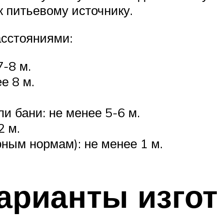
к питьевому источнику.
сстояниями:
-8 м.
е 8 м.
и бани: не менее 5-6 м.
2 м.
рным нормам): не менее 1 м.
арианты изго