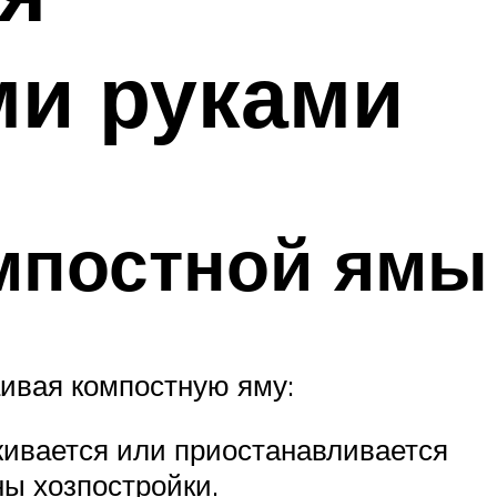
ми руками
омпостной ямы
аивая компостную яму:
живается или приостанавливается
ны хозпостройки.