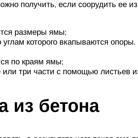
жно получить, если соорудить ее из
ются размеры ямы;
о углам которого вкапываются опоры
я по краям ямы;
е или три части с помощью листьев 
а из бетона