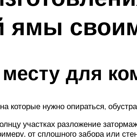
й ямы свои
 месту для к
на которые нужно опираться, обустр
солнцу участках разложение заторма
примеру, от сплошного забора или сте