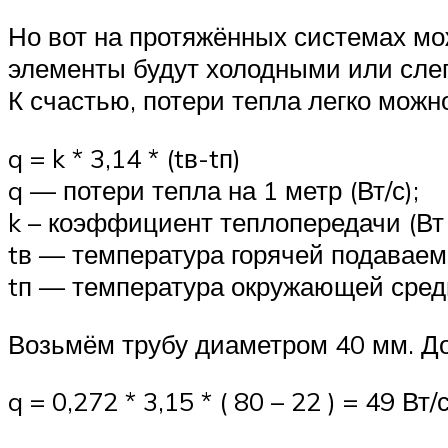
Но вот на протяжённых системах мо
элементы будут холодными или слег
К счастью, потери тепла легко можн
q = k * 3,14 * (tв-tп)
q — потери тепла на 1 метр (Вт/с);
k – коэффициент теплопередачи (Вт *
tв — температура горячей подаваем
tп — температура окружающей среды
Возьмём трубу диаметром 40 мм. До
q = 0,272 * 3,15 * ( 80 – 22 ) = 49 Вт/