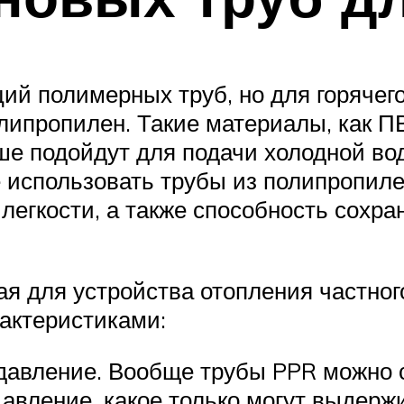
ий полимерных труб, но для горячег
олипропилен. Такие материалы, как 
ше подойдут для подачи холодной во
использовать трубы из полипропиле
легкости, а также способность сохра
я для устройства отопления частного
актеристиками:
авление. Вообще трубы PPR можно 
авление, какое только могут выдерж