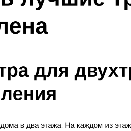
лена
тра для двух
пления
 дома в два этажа. На каждом из эта