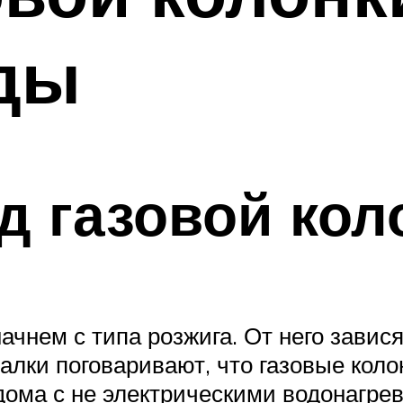
оды
 газовой кол
чнем с типа розжига. От него завис
калки поговаривают, что газовые коло
дома с не электрическими водонагрев