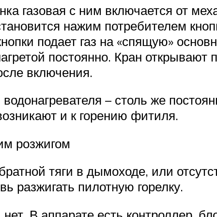
ка газовая с ним включается от мех
становится нажим потребителем кноп
нопки подает газ на «спящую» основн
агретой постоянно. Кран открывают 
осле включения.
водонагревателя – столь же постоян
 возникают и к горению фитиля.
ким розжигом
братной тяги в дымоходе, или отсутст
вь разжигать пилотную горелку.
 нет. В аппарате есть контроллер, б