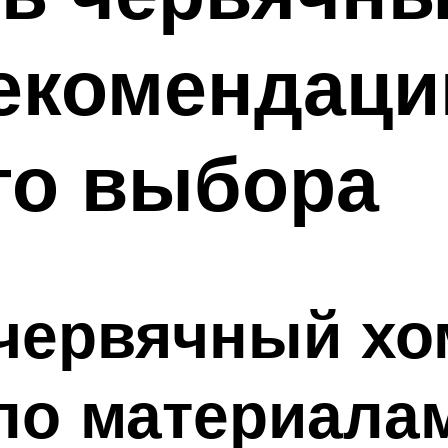
екомендаци
го выбора
червячный хо
по материалам