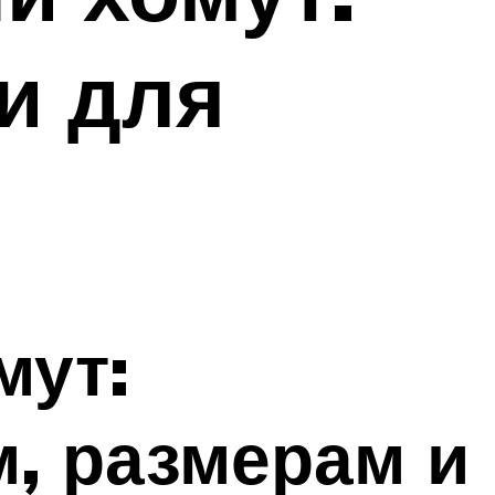
и для
мут:
, размерам и