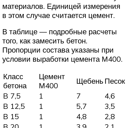
материалов. Единицей измерения
в этом случае считается цемент.
В таблице — подробные расчеты
того, как замесить бетон.
Пропорции состава указаны при
условии выработки цемента М400.
​Класс
Цемент
Щебень
Песок
бетона
М400
B 7,5
1
7
4,6
B 12,5
1
5,7
3,5
B 15
1
4,8
2,8
B 20
1
3,9
2,1