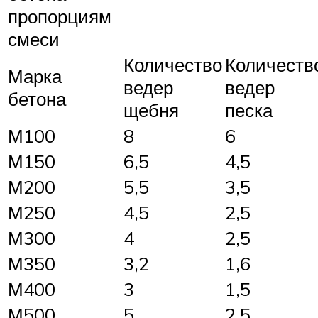
пропорциям
смеси
Количество
Количеств
Марка
ведер
ведер
бетона
щебня
песка
М100
8
6
М150
6,5
4,5
М200
5,5
3,5
М250
4,5
2,5
М300
4
2,5
М350
3,2
1,6
М400
3
1,5
М500
5
2,5