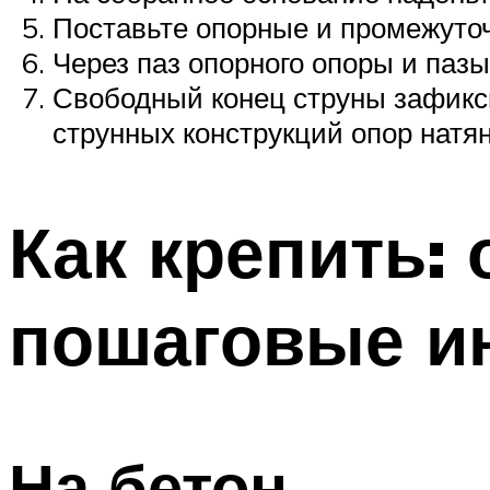
Поставьте опорные и промежуточ
Через паз опорного опоры и паз
Свободный конец струны зафикси
струнных конструкций опор натян
Как крепить:
пошаговые и
На бетон