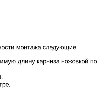
нности монтажа следующие:
димую длину карниза ножовкой по
.
тре.