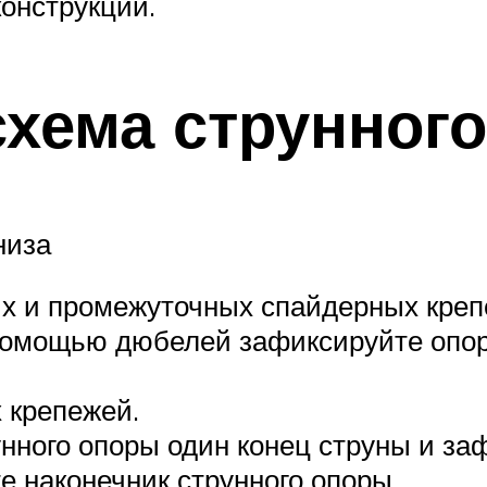
онструкции.
схема струнного
низа
ых и промежуточных спайдерных креп
 помощью дюбелей зафиксируйте опор
 крепежей.
нного опоры один конец струны и заф
е наконечник струнного опоры.