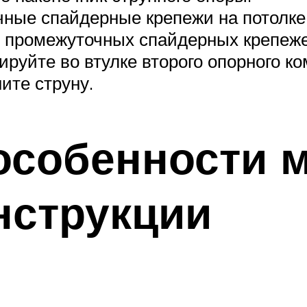
ные спайдерные крепежи на потолке 
ы промежуточных спайдерных крепеже
руйте во втулке второго опорного к
ите струну.
 особенности 
нструкции