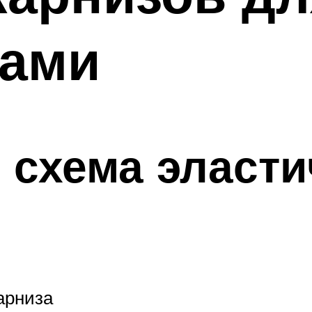
ками
 схема эласти
арниза