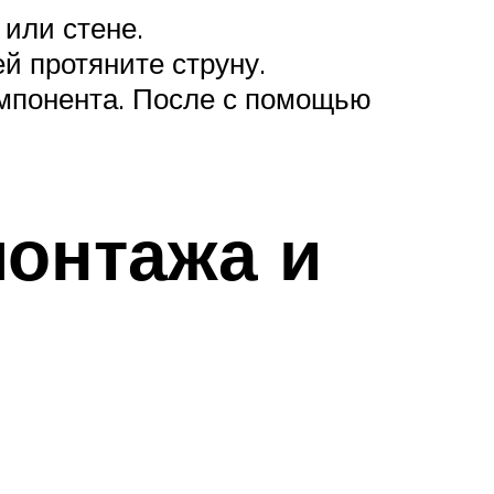
или стене.
й протяните струну.
омпонента. После с помощью
монтажа и