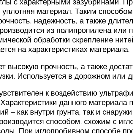
лы с характерными зазубринами. Про
, уплотняя материал. Таким способом
рочность, надежность, а также длите
роизводится из полипропилена или 
рмической обработки скрепление нит
ется на характеристиках материала.
 высокую прочность, а также достато
зки. Используется в дорожном или д
чувствителен к воздействию ультраф
. Характеристики данного материала 
 – как внутри грунта, так и снаружи
роизводится способом, схожим с игл
воды. При иглопробивном способе пр