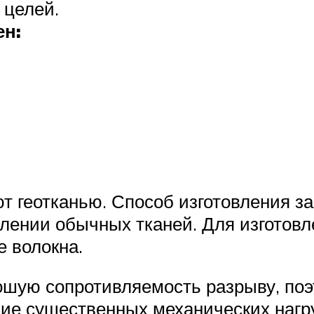
 целей.
ен:
т геотканью. Способ изготовления з
влении обычных тканей. Для изготов
е волокна.
ошую сопротивляемость разрыву, поэ
ие существенных механических нагру