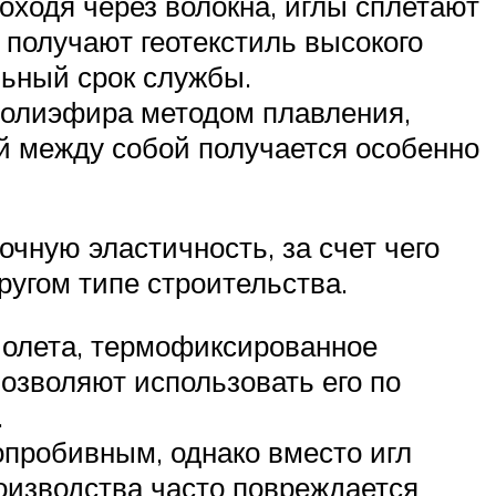
ходя через волокна, иглы сплетают
 получают геотекстиль высокого
льный срок службы.
полиэфира методом плавления,
ей между собой получается особенно
чную эластичность, за счет чего
ругом типе строительства.
иолета, термофиксированное
позволяют использовать его по
.
опробивным, однако вместо игл
оизводства часто повреждается