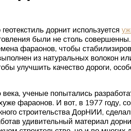
о геотекстиль дорнит используется
уж
отовления были не столь совершенны
мена фараонов, чтобы стабилизиров
выполнен из натуральных волокон или
обы улучшить качество дороги, особ
о века, ученые попытались разработа
уже фараонов. И вот, в 1977 году, с
ожного строительства ДорНИИ, сдела
аботав удивительный материал дорни
жном строительстве, но и во многих