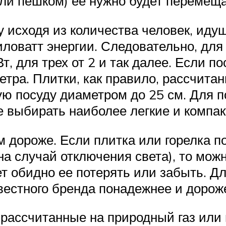
или пешком) ее нужно будет перемеща
 исходя из количества человек, идущ
иловатт энергии. Следовательно, для
Вт, для трех от 2 и так далее. Если п
етра. Плитки, как правило, рассчитан
ую посуду диаметром до 25 см. Для по
 выбирать наиболее легкие и компа
 дороже. Если плитка или горелка по
на случай отключения света), то мо
ет обидно ее потерять или забыть. Д
вестного бренда понадежнее и дорож
 рассчитанные на природный газ или